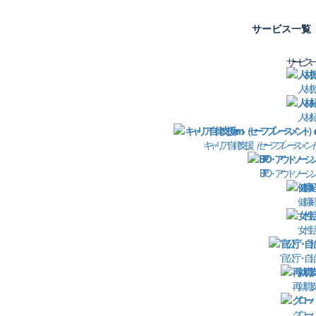
サービス一覧
サービス一
人材派
ス 資料ダウンロード
企
人材紹
キャリア自律支援
（セーフプレースメント
お
BPO・アウトソーシ
E
健康経
電
女性活
個
官公庁・自治
必
再就職支
ご
グローバ