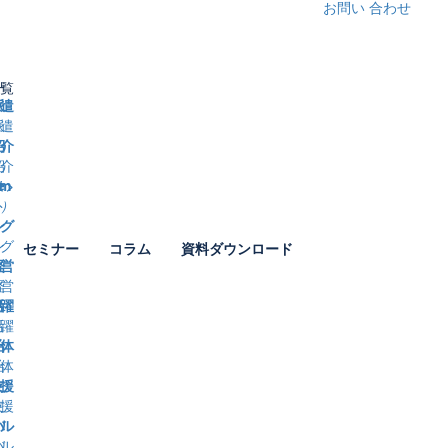
お問い
合わせ
覧
遣
業名
介
）
名前
ング
セミナー
コラム
資料ダウンロード
ｰmail
営
話番号
躍
人情報取り扱い同意
同意する
体
ず、「
個人情報の取り扱い
」についてをご確認の上、
援
登録ください。
ル