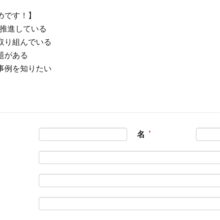
めです！】
を推進している
取り組んでいる
題がある
事例を知りたい
名