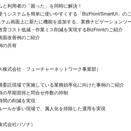
ムと利用者の「困った」を同時に解決！
システムを簡単に使いやすくする「BizFront/SmartUI」の
、システム画面上に新たに機能を追加する、業務ナビゲーションツ
育コスト低減・作業ミス削減を実現するBizFrontのご紹介
画面改善例のご紹介
例の共有
ス株式会社 フューチャーネットワーク事業部）
務委託現場で実施している業務効率化に向けた事例のご紹介
時の早期習得と問合せ件数の抑制
時間の削減を実現
ルールが多い現場で、属人化を排除した運用を実現
株式会社パソナ）