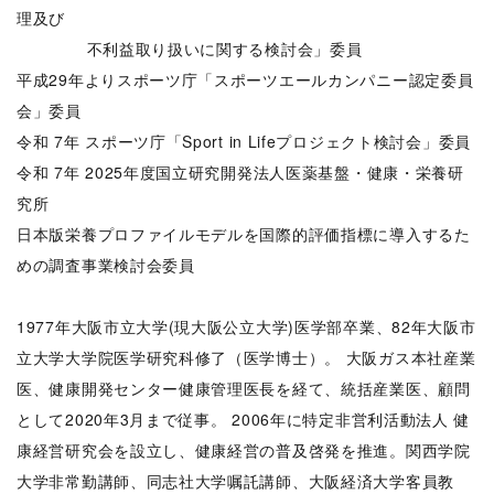
理及び
不利益取り扱いに関する検討会」委員
平成29年よりスポーツ庁「スポーツエールカンパニー認定委員
会」委員
令和 7年 スポーツ庁「Sport in Lifeプロジェクト検討会」委員
令和 7年 2025年度国立研究開発法人医薬基盤・健康・栄養研
究所
日本版栄養プロファイルモデルを国際的評価指標に導入するた
めの調査事業検討会委員
1977年大阪市立大学(現大阪公立大学)医学部卒業、82年大阪市
立大学大学院医学研究科修了（医学博士）。 大阪ガス本社産業
医、健康開発センター健康管理医長を経て、統括産業医、顧問
として2020年3月まで従事。 2006年に特定非営利活動法人 健
康経営研究会を設立し、健康経営の普及啓発を推進。関西学院
大学非常勤講師、同志社大学嘱託講師、大阪経済大学客員教