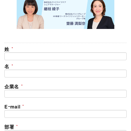
姓
名
企業名
Eｰmail
部署