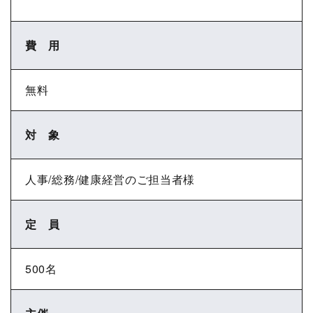
費 用
無料
対 象
人事/総務/健康経営のご担当者様
定 員
500名