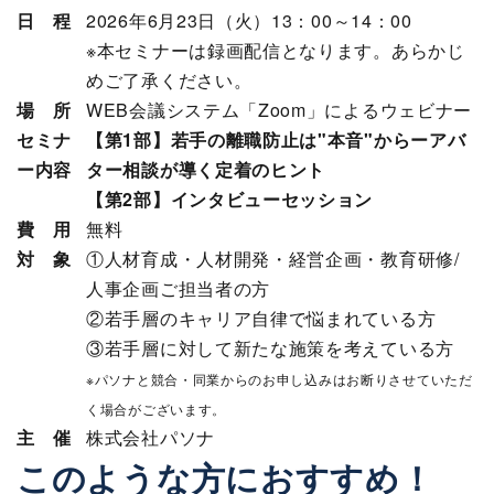
日 程
2026年6月23日（火）13：00～14：00
※本セミナーは録画配信となります。あらかじ
めご了承ください。
場 所
WEB会議システム「Zoom」によるウェビナー
セミナ
【第1部】若手の離職防止は"本音"からーアバ
ー内容
ター相談が導く定着のヒント
【第2部】インタビューセッション
費 用
無料
対 象
①人材育成・人材開発・経営企画・教育研修/
人事企画ご担当者の方
②若手層のキャリア自律で悩まれている方
③若手層に対して新たな施策を考えている方
※パソナと競合・同業からのお申し込みはお断りさせていただ
く場合がございます。
主 催
株式会社パソナ
このような方におすすめ！