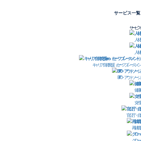
サービス一覧
サービス
人材
お問い合わせフォーム
人材
査、人事制度の構築・最適化、キャリアコンサルタント資格取
キャリア自律支援
（セーフプレースメン
適職診断、社員教育、キャリア面談、セルフキャリアドッグ支
サービスについてお気軽にお問い合わせくださいませ。
BPO・アウトソーシ
健康
女性
官公庁・自
再就職
グロー