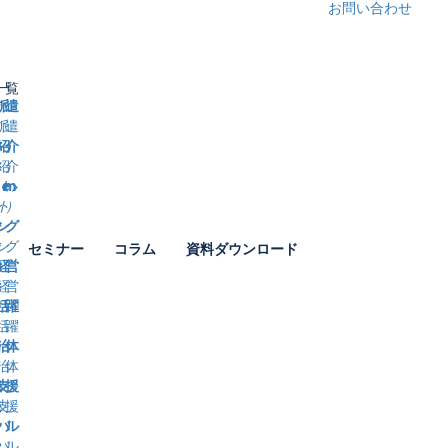
お問い合わせ
一覧
派遣
紹介
得・育成、
ト）
援サービス等の各種
ング
セミナー
コラム
資料ダウンロード
経営
活躍
治体
支援
バル