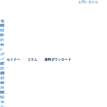
お問い合わせ
一覧
派遣
紹介
得・育成、
ト）
援サービス等の各種
ング
セミナー
コラム
資料ダウンロード
経営
活躍
治体
支援
バル