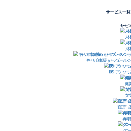
サービス一覧
サービス
人材
お問い合わせフォーム
人材
査、人事制度の構築・最適化、キャリアコンサルタント資格取
キャリア自律支援
（セーフプレースメン
適職診断、社員教育、キャリア面談、セルフキャリアドッグ支
サービスについてお気軽にお問い合わせくださいませ。
BPO・アウトソーシ
健康
女性
官公庁・自
再就職
グロー