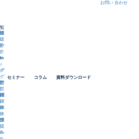
お問い
合わせ
覧
遣
業名
介
道府県
）
署
ング
セミナー
コラム
資料ダウンロード
名
営
躍
ｰmail
体
話番号
援
人情報取り扱い同意
同意する
ル