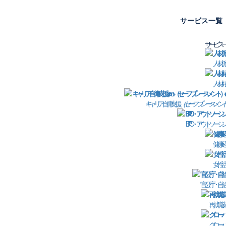
サービス一覧
サービス一
人材派
ト】2024年6月版
企
人材紹
都
キャリア自律支援
（セーフプレースメント
部
BPO・アウトソーシ
姓
健康経
女性活
E
官公庁・自治
電
再就職支
個
グローバ