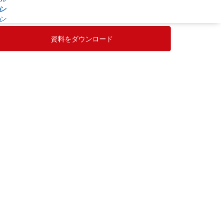
恐れ入りますが、フリーメールやキャリアメール、
業他社様からの資料請求はご遠慮いただいております。
ョン