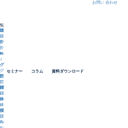
お問い
合わせ
覧
遣
業名
介
）
名前
ング
セミナー
コラム
資料ダウンロード
ｰmail
営
話番号
躍
人情報取り扱い同意
同意する
体
ず、「
個人情報の取り扱い
」についてをご確認の上、
援
登録ください。
ル