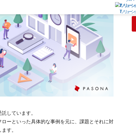
※
同
ITソリューシ
受託しています。
フローといった具体的な事例を元に、課題とそれに対
します。