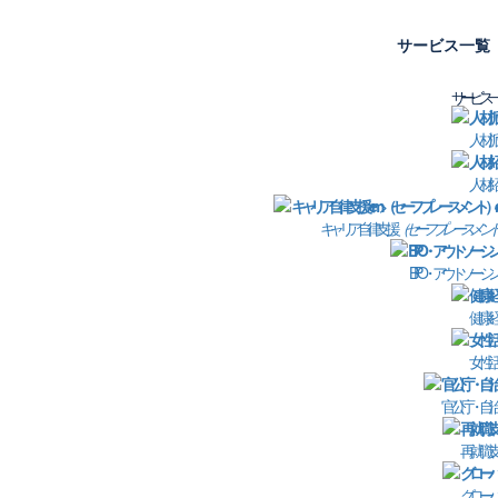
サービス一覧
サービス一
人材派
介 保健室/健康管理室
企
人材紹
キャリア自律支援
（セーフプレースメント
お
BPO・アウトソーシ
E
健康経
電
女性活
個
官公庁・自治
必
再就職支
ご
グローバ