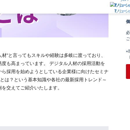
業
ITソリューシ
個
必
ご
※
X人材”と言ってもスキルや経験は多岐に渡っており、
同
易度も高まっています。 デジタル人材の採用活動を
から採用を始めようとしている企業様に向けたセミナ
用とは？という基本知識や各社の最新採用トレンド～
例を交えてご紹介いたします。