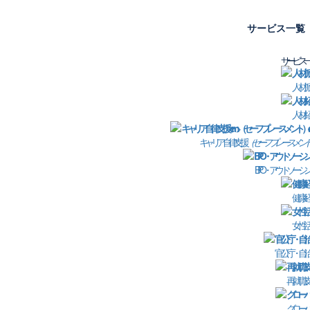
サービス一覧
サービス一
人材派
 オンライン開催【セミナー動画アーカイブ】
姓
人材紹
き！成果の出るDX採用とは
名
キャリア自律支援
（セーフプレースメント
BPO・アウトソーシ
企
健康経
E
女性活
都
官公庁・自治
部
再就職支
電
グローバ