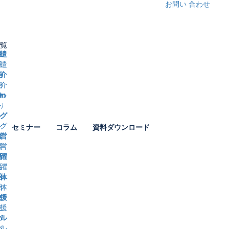
お問い
合わせ
覧
遣
介
）
ング
セミナー
コラム
資料ダウンロード
業名
営
ｰmail
躍
道府県
体
署
援
話番号
ル