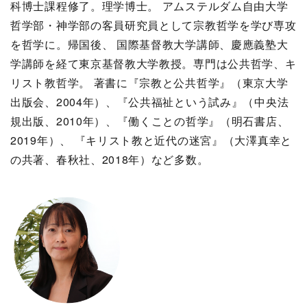
科博士課程修了。理学博士。 アムステルダム自由大学
哲学部・神学部の客員研究員として宗教哲学を学び専攻
を哲学に。帰国後、 国際基督教大学講師、慶應義塾大
学講師を経て東京基督教大学教授。専門は公共哲学、キ
リスト教哲学。 著書に『宗教と公共哲学』（東京大学
出版会、2004年）、『公共福祉という試み』（中央法
規出版、2010年）、『働くことの哲学』（明石書店、
2019年）、 『キリスト教と近代の迷宮』（大澤真幸と
の共著、春秋社、2018年）など多数。