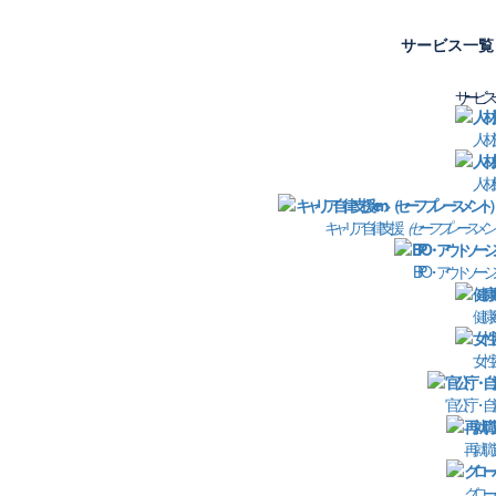
サービス一覧
サービス
人材
ン開催【セミナー動画アーカイブ】
人材
お
キャリア自律支援
（セーフプレースメン
企
BPO・アウトソーシ
E
健康
女性
部
官公庁・自
電
再就職
個
グロー