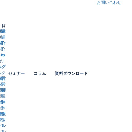
お問い合わせ
一覧
派遣
姓
紹介
名前
名
ト）
業名
ング
セミナー
コラム
資料ダウンロード
ｰmail
経営
活躍
署
治体
話番号
支援
人情報取り扱い同意
同意する
バル